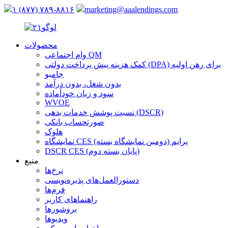
۱ (۸۷۷) ۷۸۹-۸۸۱۶
marketing@aaalendings.com
محصولات
وام اجتماعی QM
کمک هزینه پیش پرداخت دولتی (DPA) برای رهن اولیه
جامبو
بدون شغل، بدون درآمد
سود و زیان خودآماده
WVOE
نسبت پوشش خدمات بدهی (DSCR)
صورتحساب بانکی
هلوک
نمایشگاه CES پرایم (دومین نمایشگاه بسته)
DSCR CES (پایان بسته دوم)
منبع
نرخ‌ها
دستورالعمل‌های پذیره‌نویسی
فرم‌ها
راهنماهای کاربر
بروشورها
ویدیوها