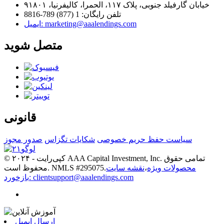
خیابان گارفیلد جنوبی، پلاک ۱۱۷، الحمرا، کالیفرنیا، ۹۱۸۰۱
تلفن رایگان: 1 (877) 789-8816
ایمیل: marketing@aaalendings.com
متصل شوید
قانونی
سیاست حفظ حریم خصوصی
شکایات تگزاس
صدور مجوز
© کپی‌رایت - ۲۰۲۴ AAA Capital Investment, Inc. تمامی حقوق
محصولات ویژه
،
نقشه سایت
محفوظ است. NMLS #295075.
بازخورد: clientsupport@aaalendings.com
ارسال ایمیل